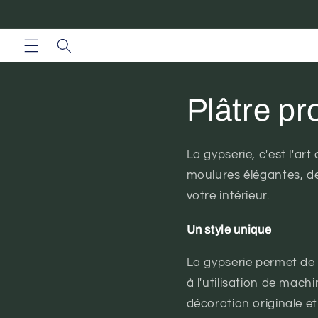
et
passer
au
contenu
Plâtre pr
La gypserie, c'est l'ar
moulures élégantes, de
votre intérieur.
Un style unique
La gypserie permet de 
à l'utilisation de mach
décoration originale e